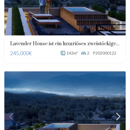
Lavender House ist ein luxuriöses zweistöckiges Wohngebäude mit Blick auf die Bucht von Kotor und den Berg Lovcen
245,000€
142m²
2
P202000122