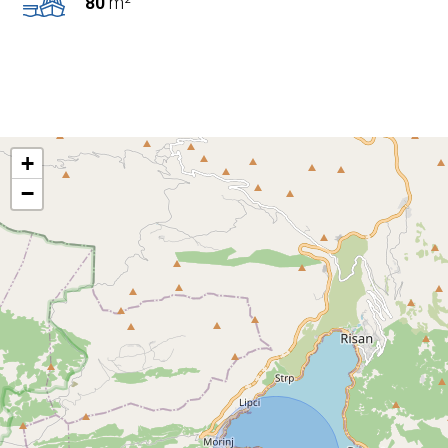
80
m²
+
−