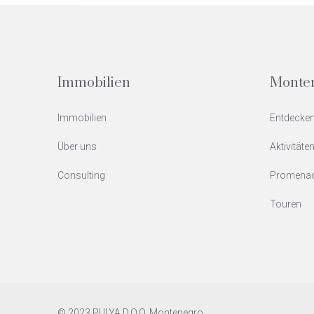
Immobilien
Monte
Immobilien
Entdecken
Über uns
Aktivitäte
Consulting
Promena
Touren
© 2023 PULYA D.O.O. Montenegro