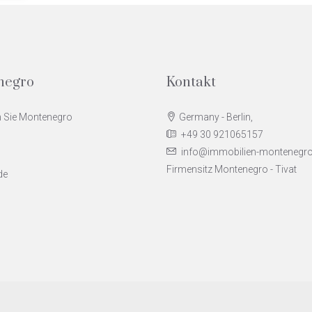
negro
Kontakt
 Sie Montenegro
Germany - Berlin,
+49 30 921065157
n
info@immobilien-montenegr
Firmensitz Montenegro - Tivat
de